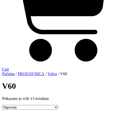
Cart
Početna
/
PRODAVNICA
/
Volvo
/ V60
V60
Sortirano
Prikazano je svih 13 rezultata
po
najnovijem