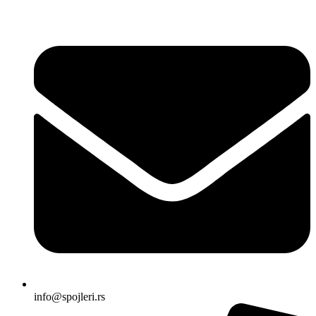
Skočite
na
sadržaj
info@spojleri.rs