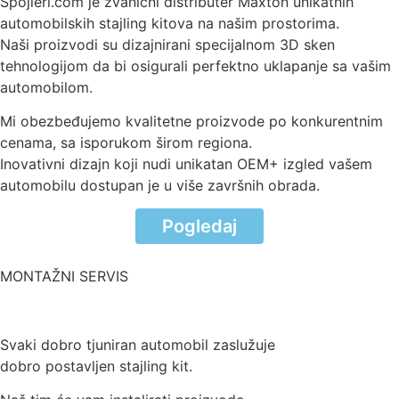
Spojleri.com je zvanični distributer Maxton unikatnih
automobilskih stajling kitova na našim prostorima.
Naši proizvodi su dizajnirani specijalnom 3D sken
tehnologijom da bi osigurali perfektno uklapanje sa vašim
automobilom.
Mi obezbeđujemo kvalitetne proizvode po konkurentnim
cenama, sa isporukom širom regiona.
Inovativni dizajn koji nudi unikatan OEM+ izgled vašem
automobilu dostupan je u više završnih obrada.
Pogledaj
MONTAŽNI SERVIS
Svaki dobro tjuniran automobil zaslužuje
dobro postavljen stajling kit.