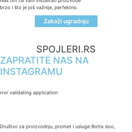
Naš tim će vam instalirati proizvode
brzo i što je još važnije, perfektno.
Zakaži ugradnju
SPOJLERI.RS
ZAPRATITE NAS NA
INSTAGRAMU
rror validating application
USLOVI KORIŠĆENJA
Društvo za proizvodnju, promet i usluge Botta doo,