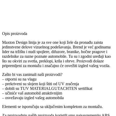
Opis proizvoda
Maxton Design linija je za sve one koji žele da pronađu zaista
jedinstvene delove vizuelnog podešavanja. Brend je već godinama
lider na tržištu i nudi spojlere, difuzore, branike, bočne pragove i
razdelnike za razne poznate automobile. Tu su i zgodni uređaji kao
što su okviri za svetla, preklopi, krila i obrve. Proizvodi dolaze
pripremljeni za montažu i značajno će osvežiti izgled vašeg vozila.
Zašto bi vas zanimali naši proizvodi?
– otporni su na vlagu
– prekriveni su slojem koji štiti od UV zračenja
– dobili su TUV MATERIALGUTACHTEN sertifikat
– učiniće vaš automobil atraktivnijim
– osvežavaju izgled vašeg automobila
Elementi se isporučuju sa uključenim kompletom za montažu.
Za proizvodnju naših proizvoda koristili smo najsavremeniju ABS