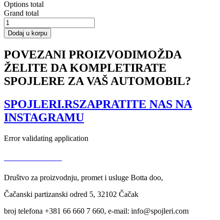
Options total
Grand total
Front
Splitter
Dodaj u korpu
V.2
Audi
POVEZANI PROIZVODI
MOŽDA
S3
ŽELITE DA KOMPLETIRATE
8P
FL
SPOJLERE ZA VAŠ AUTOMOBIL?
količina
SPOJLERI.RS
ZAPRATITE NAS NA
INSTAGRAMU
Error validating application
USLOVI KORIŠĆENJA
Društvo za proizvodnju, promet i usluge Botta doo,
Čačanski partizanski odred 5, 32102 Čačak
broj telefona +381 66 660 7 660, e-mail: info@spojleri.com