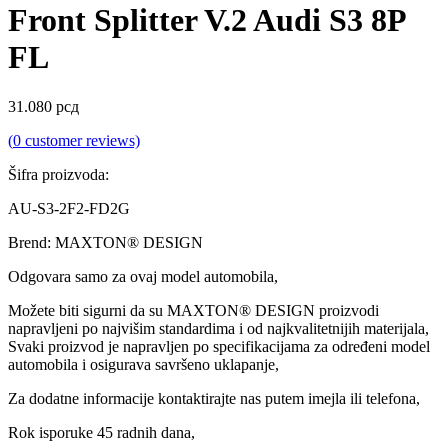
Front Splitter V.2 Audi S3 8P
FL
31.080
рсд
(
0
customer reviews)
Šifra proizvoda:
AU-S3-2F2-FD2G
Brend: MAXTON® DESIGN
Odgovara samo za ovaj model automobila,
Možete biti sigurni da su MAXTON® DESIGN proizvodi
napravljeni po najvišim standardima i od najkvalitetnijih materijala,
Svaki proizvod je napravljen po specifikacijama za određeni model
automobila i osigurava savršeno uklapanje,
Za dodatne informacije kontaktirajte nas putem imejla ili telefona,
Rok isporuke 45 radnih dana,