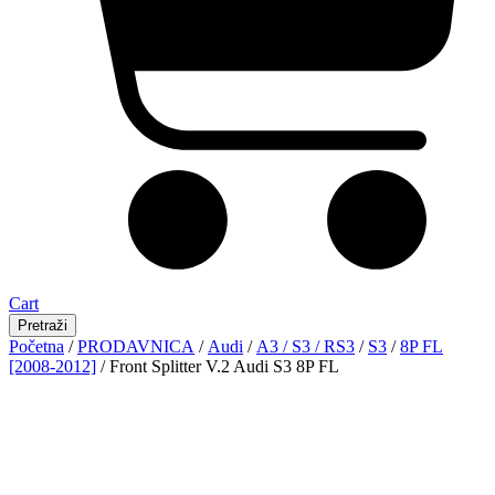
Cart
Pretraži
Početna
/
PRODAVNICA
/
Audi
/
A3 / S3 / RS3
/
S3
/
8P FL
[2008-2012]
/ Front Splitter V.2 Audi S3 8P FL