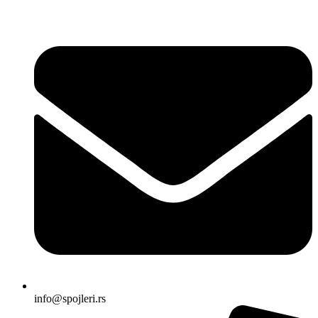
Skočite
na
sadržaj
info@spojleri.rs