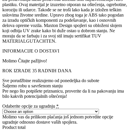
plastiku. Ovaj materijal je izuzetno otporan na oštećenja, ogrebotine,
koroziju ili udarce. Takođe se ne troši lako kada je izložen teškim
uslovima životne sredine. Upravo zbog toga je ABS tako pogodan
za izradu optičkih komponenti za podešavanje, kao i osnovnih
delova opreme vozila. Maxton Design spojleri su obloženi slojem
koji odbija UV zrake kako bi duže ostao u dobrom stanju. Ne
moraju da se farbaju i za svoj stil imaju sertifikat TUV
MATERIALGUTACHTEN.
INFORMACIJE O DOSTAVI
Molimo Čitajte pažljivo!
ROK IZRADE 35 RADNIH DANA
Sve porudžbine realizujemo od ponedeljka do subote
Šaljemo robu u savršenom stanju
Pre nego što potpišete priznanicu, proverite da li na pakovanju ima
bilo kakvih potencijalnih oštećenja!
Odaberite opcije za ugradnju
*
Molimo vas da prilikom plaćanja još jednom potvrdite opcije
ugradnje odnosno dostave vaših spojlera.
Product total