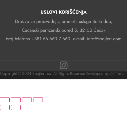
USLOVI KORIŠĆENJA
Društvo za proizvodnju, promet i usluge Botta doo,
Čačanski partizanski odred 5, 32102 Čačak
broj telefona +381 66 660 7 660, e-mail: info@spojleri.com
Copyright © 2024 Spojleri.ba. All Rights Reserved
Developed by /// Tesla