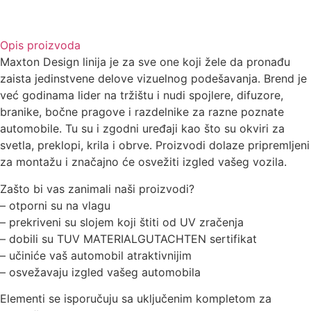
Opis proizvoda
Maxton Design linija je za sve one koji žele da pronađu
zaista jedinstvene delove vizuelnog podešavanja. Brend je
već godinama lider na tržištu i nudi spojlere, difuzore,
branike, bočne pragove i razdelnike za razne poznate
automobile. Tu su i zgodni uređaji kao što su okviri za
svetla, preklopi, krila i obrve. Proizvodi dolaze pripremljeni
za montažu i značajno će osvežiti izgled vašeg vozila.
Zašto bi vas zanimali naši proizvodi?
– otporni su na vlagu
– prekriveni su slojem koji štiti od UV zračenja
– dobili su TUV MATERIALGUTACHTEN sertifikat
– učiniće vaš automobil atraktivnijim
– osvežavaju izgled vašeg automobila
Elementi se isporučuju sa uključenim kompletom za