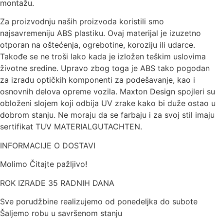
montažu.
Za proizvodnju naših proizvoda koristili smo
najsavremeniju ABS plastiku. Ovaj materijal je izuzetno
otporan na oštećenja, ogrebotine, koroziju ili udarce.
Takođe se ne troši lako kada je izložen teškim uslovima
životne sredine. Upravo zbog toga je ABS tako pogodan
za izradu optičkih komponenti za podešavanje, kao i
osnovnih delova opreme vozila. Maxton Design spojleri su
obloženi slojem koji odbija UV zrake kako bi duže ostao u
dobrom stanju. Ne moraju da se farbaju i za svoj stil imaju
sertifikat TUV MATERIALGUTACHTEN.
INFORMACIJE O DOSTAVI
Molimo Čitajte pažljivo!
ROK IZRADE 35 RADNIH DANA
Sve porudžbine realizujemo od ponedeljka do subote
Šaljemo robu u savršenom stanju