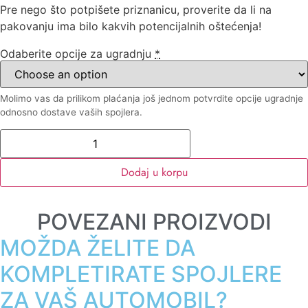
Pre nego što potpišete priznanicu, proverite da li na
pakovanju ima bilo kakvih potencijalnih oštećenja!
Odaberite opcije za ugradnju
*
Molimo vas da prilikom plaćanja još jednom potvrdite opcije ugradnje
odnosno dostave vaših spojlera.
Dodaj u korpu
POVEZANI PROIZVODI
MOŽDA ŽELITE DA
KOMPLETIRATE SPOJLERE
ZA VAŠ AUTOMOBIL?