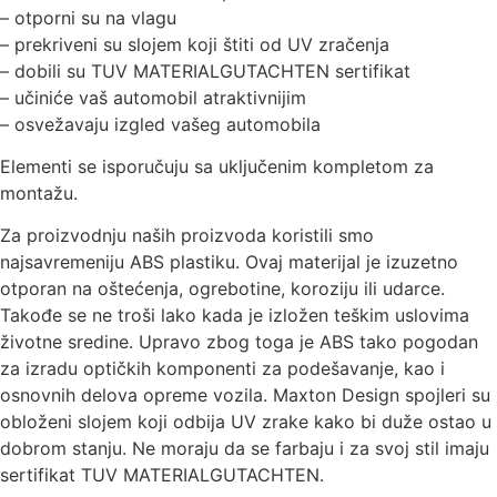
– otporni su na vlagu
– prekriveni su slojem koji štiti od UV zračenja
– dobili su TUV MATERIALGUTACHTEN sertifikat
– učiniće vaš automobil atraktivnijim
– osvežavaju izgled vašeg automobila
Elementi se isporučuju sa uključenim kompletom za
montažu.
Za proizvodnju naših proizvoda koristili smo
najsavremeniju ABS plastiku. Ovaj materijal je izuzetno
otporan na oštećenja, ogrebotine, koroziju ili udarce.
Takođe se ne troši lako kada je izložen teškim uslovima
životne sredine. Upravo zbog toga je ABS tako pogodan
za izradu optičkih komponenti za podešavanje, kao i
osnovnih delova opreme vozila. Maxton Design spojleri su
obloženi slojem koji odbija UV zrake kako bi duže ostao u
dobrom stanju. Ne moraju da se farbaju i za svoj stil imaju
sertifikat TUV MATERIALGUTACHTEN.