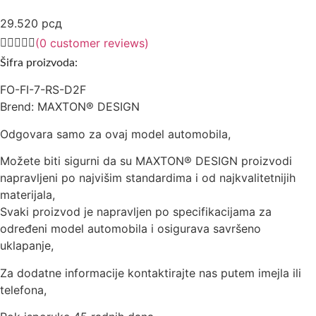
29.520
рсд
(
0
customer reviews)
Šifra proizvoda:
FO-FI-7-RS-D2F
Brend: MAXTON® DESIGN
Odgovara samo za ovaj model automobila,
Možete biti sigurni da su MAXTON® DESIGN proizvodi
napravljeni po najvišim standardima i od najkvalitetnijih
materijala,
Svaki proizvod je napravljen po specifikacijama za
određeni model automobila i osigurava savršeno
uklapanje,
Za dodatne informacije kontaktirajte nas putem imejla ili
telefona,