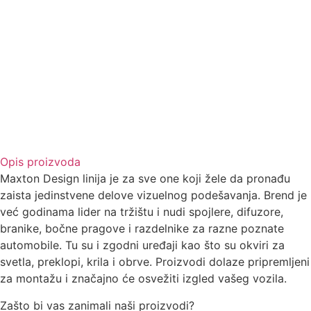
Opis proizvoda
Maxton Design linija je za sve one koji žele da pronađu
zaista jedinstvene delove vizuelnog podešavanja. Brend je
već godinama lider na tržištu i nudi spojlere, difuzore,
branike, bočne pragove i razdelnike za razne poznate
automobile. Tu su i zgodni uređaji kao što su okviri za
svetla, preklopi, krila i obrve. Proizvodi dolaze pripremljeni
za montažu i značajno će osvežiti izgled vašeg vozila.
Zašto bi vas zanimali naši proizvodi?