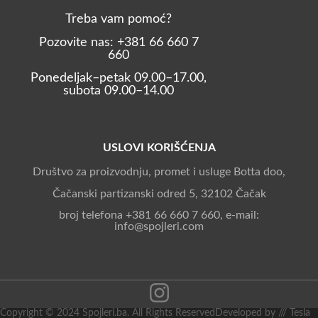
Treba vam pomoć?
Pozovite nas: +381 66 660 7
660
Ponedeljak–petak 09.00–17.00,
subota 09.00–14.00
USLOVI KORIŠĆENJA
Društvo za proizvodnju, promet i usluge Botta doo,
Čačanski partizanski odred 5, 32102 Čačak
broj telefona +381 66 660 7 660, e-mail:
info@spojleri.com
Copyright © 2024 Spojleri.ba. All Rights Reserved
Developed by /// Tesla