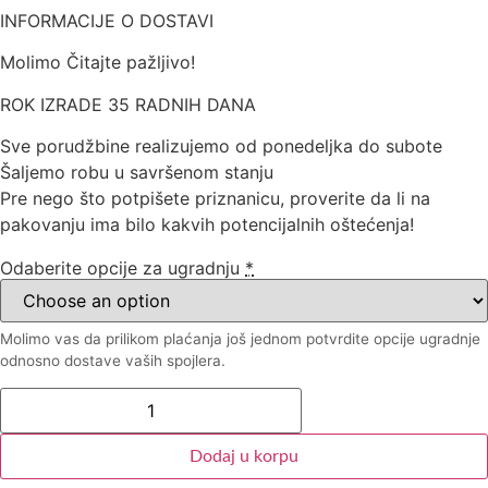
INFORMACIJE O DOSTAVI
Molimo Čitajte pažljivo!
ROK IZRADE 35 RADNIH DANA
Sve porudžbine realizujemo od ponedeljka do subote
Šaljemo robu u savršenom stanju
Pre nego što potpišete priznanicu, proverite da li na
pakovanju ima bilo kakvih potencijalnih oštećenja!
Odaberite opcije za ugradnju
*
Molimo vas da prilikom plaćanja još jednom potvrdite opcije ugradnje
odnosno dostave vaših spojlera.
Dodaj u korpu