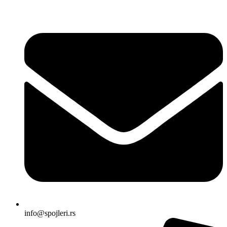
Skočite
na
sadržaj
info@spojleri.rs