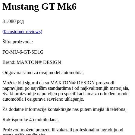
Mustang GT Mk6
31.080
рсд
(
0
customer reviews)
Šifra proizvoda:
FO-MU-6-GT-SD1G
Brend: MAXTON® DESIGN
Odgovara samo za ovaj model automobila,
Možete biti sigurni da su MAXTON® DESIGN proizvodi
napravljeni po najvišim standardima i od najkvalitetnijih materijala,
Svaki proizvod je napravljen po specifikacijama za određeni model
automobila i osigurava savršeno uklapanje,
Za dodatne informacije kontaktirajte nas putem imejla ili telefona,
Rok isporuke 45 radnih dana,
Proizvod možete preuzeti ili zakazati profesionalnu ugradnju od