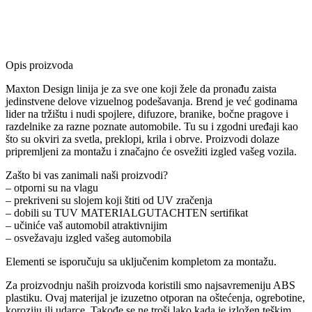
Opis proizvoda
Maxton Design linija je za sve one koji žele da pronađu zaista
jedinstvene delove vizuelnog podešavanja. Brend je već godinama
lider na tržištu i nudi spojlere, difuzore, branike, bočne pragove i
razdelnike za razne poznate automobile. Tu su i zgodni uređaji kao
što su okviri za svetla, preklopi, krila i obrve. Proizvodi dolaze
pripremljeni za montažu i značajno će osvežiti izgled vašeg vozila.
Zašto bi vas zanimali naši proizvodi?
– otporni su na vlagu
– prekriveni su slojem koji štiti od UV zračenja
– dobili su TUV MATERIALGUTACHTEN sertifikat
– učiniće vaš automobil atraktivnijim
– osvežavaju izgled vašeg automobila
Elementi se isporučuju sa uključenim kompletom za montažu.
Za proizvodnju naših proizvoda koristili smo najsavremeniju ABS
plastiku. Ovaj materijal je izuzetno otporan na oštećenja, ogrebotine,
koroziju ili udarce. Takođe se ne troši lako kada je izložen teškim