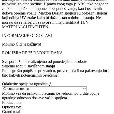
uslovima životne sredine. Upravo zbog toga je ABS tako pogodan
za izradu optičkih komponenti za podešavanje, kao i osnovnih
delova opreme vozila. Maxton Design spojleri su obloženi slojem
koji odbija UV zrake kako bi duže ostao u dobrom stanju. Ne
moraju da se farbaju i za svoj stil imaju sertifikat TUV
MATERIALGUTACHTEN.
INFORMACIJE O DOSTAVI
Molimo Čitajte pažljivo!
ROK IZRADE 35 RADNIH DANA
Sve porudžbine realizujemo od ponedeljka do subote
Šaljemo robu u savršenom stanju
Pre nego što potpišete priznanicu, proverite da li na pakovanju ima
bilo kakvih potencijalnih oštećenja!
Odaberite opcije za ugradnju
*
Molimo vas da prilikom plaćanja još jednom potvrdite opcije
ugradnje odnosno dostave vaših spojlera.
Product total
Options total
Grand total