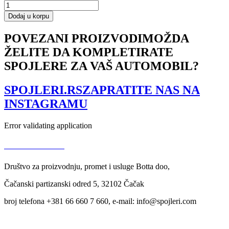
Side
Skirts
Dodaj u korpu
Diffusers
Ford
POVEZANI PROIZVODI
MOŽDA
Mustang
ŽELITE DA KOMPLETIRATE
GT
Mk6
SPOJLERE ZA VAŠ AUTOMOBIL?
količina
SPOJLERI.RS
ZAPRATITE NAS NA
INSTAGRAMU
Error validating application
USLOVI KORIŠĆENJA
Društvo za proizvodnju, promet i usluge Botta doo,
Čačanski partizanski odred 5, 32102 Čačak
broj telefona +381 66 660 7 660, e-mail: info@spojleri.com