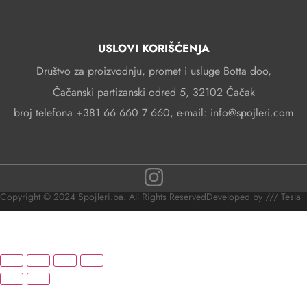
USLOVI KORIŠĆENJA
Društvo za proizvodnju, promet i usluge Botta doo,
Čačanski partizanski odred 5, 32102 Čačak
broj telefona +381 66 660 7 660, e-mail: info@spojleri.com
Copyright © 2024 Spojleri.ba. All Rights Reserved
Developed by /// Tesla