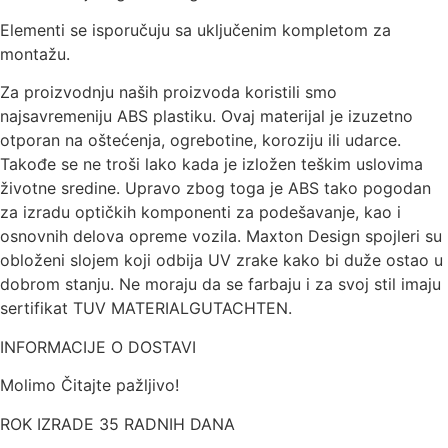
Elementi se isporučuju sa uključenim kompletom za
montažu.
Za proizvodnju naših proizvoda koristili smo
najsavremeniju ABS plastiku. Ovaj materijal je izuzetno
otporan na oštećenja, ogrebotine, koroziju ili udarce.
Takođe se ne troši lako kada je izložen teškim uslovima
životne sredine. Upravo zbog toga je ABS tako pogodan
za izradu optičkih komponenti za podešavanje, kao i
osnovnih delova opreme vozila. Maxton Design spojleri su
obloženi slojem koji odbija UV zrake kako bi duže ostao u
dobrom stanju. Ne moraju da se farbaju i za svoj stil imaju
sertifikat TUV MATERIALGUTACHTEN.
INFORMACIJE O DOSTAVI
Molimo Čitajte pažljivo!
ROK IZRADE 35 RADNIH DANA