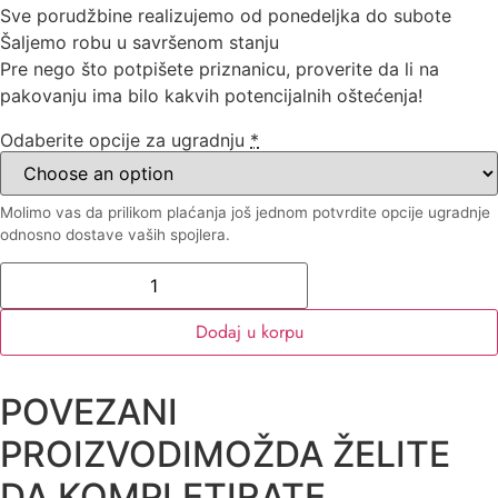
Sve porudžbine realizujemo od ponedeljka do subote
Šaljemo robu u savršenom stanju
Pre nego što potpišete priznanicu, proverite da li na
pakovanju ima bilo kakvih potencijalnih oštećenja!
Odaberite opcije za ugradnju
*
Molimo vas da prilikom plaćanja još jednom potvrdite opcije ugradnje
odnosno dostave vaših spojlera.
Dodaj u korpu
POVEZANI
PROIZVODI
MOŽDA ŽELITE
DA KOMPLETIRATE