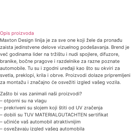
Opis proizvoda
Maxton Design linija je za sve one koji žele da pronađu
zaista jedinstvene delove vizuelnog podešavanja. Brend je
već godinama lider na tržištu i nudi spojlere, difuzore,
branike, bočne pragove i razdelnike za razne poznate
automobile. Tu su i zgodni uređaji kao što su okviri za
svetla, preklopi, krila i obrve. Proizvodi dolaze pripremljeni
za montažu i značajno će osvežiti izgled vašeg vozila.
Zašto bi vas zanimali naši proizvodi?
– otporni su na vlagu
– prekriveni su slojem koji štiti od UV zračenja
– dobili su TUV MATERIALGUTACHTEN sertifikat
– učiniće vaš automobil atraktivnijim
– osvežavaju izgled vašeg automobila