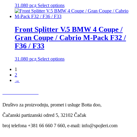
31.080
рсд
Select options
Front Splitter V.5 BMW 4 Coupe /
Gran Coupe / Cabrio M-Pack F32 /
F36 / F33
31.080
рсд
Select options
1
2
→
USLOVI KORIŠĆENJA
Društvo za proizvodnju, promet i usluge Botta doo,
Čačanski partizanski odred 5, 32102 Čačak
broj telefona +381 66 660 7 660, e-mail: info@spojleri.com