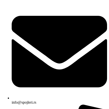
Skočite
na
sadržaj
info@spojleri.rs