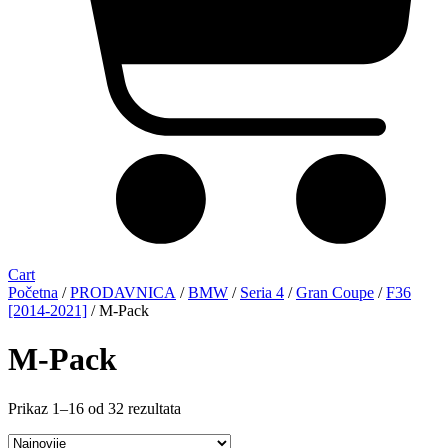
Cart
Početna
/
PRODAVNICA
/
BMW
/
Seria 4
/
Gran Coupe
/
F36
[2014-2021]
/ M-Pack
M-Pack
Sortirano
Prikaz 1–16 od 32 rezultata
po
najnovijem